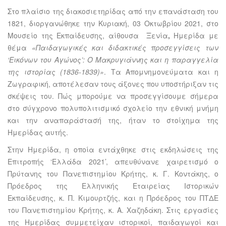
Στο πλαίσιο της διακοσιετηρίδας από την επανάσταση του
1821, διοργανώθηκε την Κυριακή, 03 Οκτωβρίου 2021, στο
Μουσείο της Εκπαίδευσης, αίθουσα Ξενία
,
Ημερίδα με
θέμα
«
Παιδαγωγικές και διδακτικές προσεγγίσεις των
‘Εικόνων του Αγώνος’: Ο Μακρυγιάννης και η παραγγελία
της ιστορίας (1836-1839)»
. Τα Απομνημονεύματα και η
Ζωγραφική, αποτέλεσαν τους άξονες που υποστήριξαν τις
σκέψεις του. Πώς μπορούμε να προσεγγίσουμε σήμερα
στο σύγχρονο πολυπολιτισμικό σχολείο την εθνική μνήμη
και την αναπαράστασή της, ήταν το στοίχημα της
Ημερίδας αυτής.
Στην Ημερίδα, η οποία εντάχθηκε στις εκδηλώσεις της
Επιτροπής ‘Ελλάδα 2021’, απευθύνανε χαιρετισμό ο
Πρύτανης του Πανεπιστημίου Κρήτης, κ. Γ. Κοντάκης, ο
Πρόεδρος της Ελληνικής Εταιρείας Ιστορικών
Εκπαίδευσης, κ. Π. Κιμουρτζής, και η Πρόεδρος του ΠΤΔΕ
του Πανεπιστημίου Κρήτης, κ. Α. Χαζηδάκη. Στις εργασίες
της Ημερίδας συμμετείχαν ιστορικοί, παιδαγωγοί και