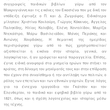
συγγραφείς παιδικών βιβλίων γύρω από τον
Μακρυγιάννη και τις εικόνες του Εικοσιένα που με δική του
υπόδειξη έφτιαξε ο Π. και Δ. Ζωγράφος. Ειδικότερα
μίλησαν: Χριστίνα Κουλούρη, Γιώργος Κόκκινος, Άγγελος
Παληκίδης, Ηλίας Κολοβός, Ελένη Χοντολίδου, Μαρίζα
Ντεκάστρο, Μάρω Βασιλειάδου, Μάνος Περάκης και
Αντώνης Χουρδάκης. Η θεματική της ημερίδας
περιστράφηκε γύρω από το πώς χρησιμοποιείται/
αξιοποιείται η εικόνα στην ιστορία, γενικά, αν
λογοκρίνεται, ή αν γράφεται κατά παραγγελία. Επίσης,
έγινε ειδική αναφορά στα μνημεία ηρώων που στήνει το
κράτος, στη δύναμη του μηνύματός τους και στην επίδραση
που έχουν στο συναίσθημα ή την αντίληψη των πολιτών, ο
ρόλος των επετείων και των εθνικών γιορτών. Έγινε λόγος
για τα έντεχνα τραγούδια του Γκάτσου και του
Ελευθερίου, το παιδικό και εφηβικό βιβλίο γύρω από το
1821, όπως και η σχέση λογοτεχνίας και ιστορίας μέσω
της τέχνης.