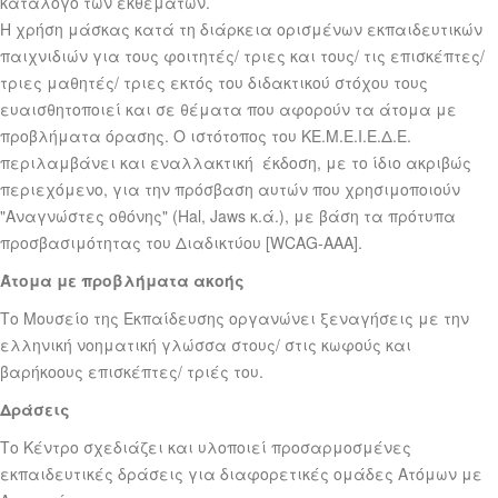
κατάλογο των εκθεμάτων.
Η χρήση μάσκας κατά τη διάρκεια ορισμένων εκπαιδευτικών
παιχνιδιών για τους φοιτητές/ τριες και τους/ τις επισκέπτες/
τριες μαθητές/ τριες εκτός του διδακτικού στόχου τους
ευαισθητοποιεί και σε θέματα που αφορούν τα άτομα με
προβλήματα όρασης. Ο ιστότοπος του ΚΕ.Μ.Ε.Ι.Ε.Δ.Ε.
περιλαμβάνει και εναλλακτική έκδοση, με το ίδιο ακριβώς
περιεχόμενο, για την πρόσβαση αυτών που χρησιμοποιούν
"Αναγνώστες οθόνης" (Hal, Jaws κ.ά.), με βάση τα πρότυπα
προσβασιμότητας του Διαδικτύου [WCAG-AAA].
Άτομα με προβλήματα ακοής
Το Μουσείο της Εκπαίδευσης οργανώνει ξεναγήσεις με την
ελληνική νοηματική γλώσσα στους/ στις κωφούς και
βαρήκοους επισκέπτες/ τριές του.
Δράσεις
Το Κέντρο σχεδιάζει και υλοποιεί προσαρμοσμένες
εκπαιδευτικές δράσεις για διαφορετικές ομάδες Ατόμων με