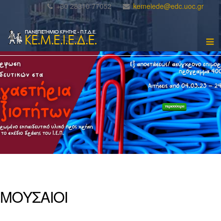
+30 28310 77052
kemeiede@edc.uoc.gr
περισσότερα
ΜΟΥΣΑΙΟΙ