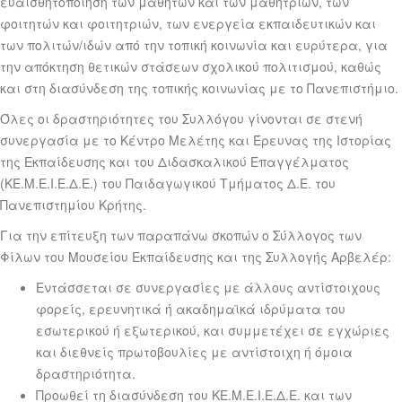
ευαισθητοποίηση των μαθητών και των μαθητριών, των
φοιτητών και φοιτητριών, των ενεργεία εκπαιδευτικών και
των πολιτών/ιδών από την τοπική κοινωνία και ευρύτερα, για
την απόκτηση θετικών στάσεων σχολικού πολιτισμού, καθώς
και στη διασύνδεση της τοπικής κοινωνίας με το Πανεπιστήμιο.
Όλες οι δραστηριότητες του Συλλόγου γίνονται σε στενή
συνεργασία με το Κέντρο Μελέτης και Έρευνας της Ιστορίας
της Εκπαίδευσης και του Διδασκαλικού Επαγγέλματος
(ΚΕ.Μ.Ε.Ι.Ε.Δ.Ε.) του Παιδαγωγικού Τμήματος Δ.Ε. του
Πανεπιστημίου Κρήτης.
Για την επίτευξη των παραπάνω σκοπών ο Σύλλογος των
Φίλων του Μουσείου Εκπαίδευσης και της Συλλογής Αρβελέρ:
Εντάσσεται σε συνεργασίες με άλλους αντίστοιχους
φορείς, ερευνητικά ή ακαδημαϊκά ιδρύματα του
εσωτερικού ή εξωτερικού, και συμμετέχει σε εγχώριες
και διεθνείς πρωτοβουλίες με αντίστοιχη ή όμοια
δραστηριότητα.
Προωθεί τη διασύνδεση του ΚΕ.Μ.Ε.Ι.Ε.Δ.Ε. και των